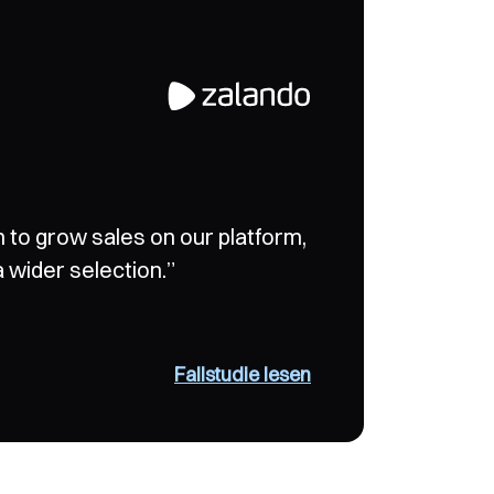
d operations. The addition of
to grow sales on our platform,
ffering deepened our
 wider selection.”
er experience.”
Fallstudie lesen
Fallstudie lesen