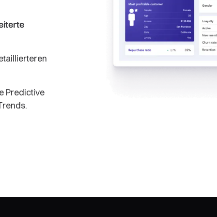
iterte
taillierteren
e Predictive
Trends.