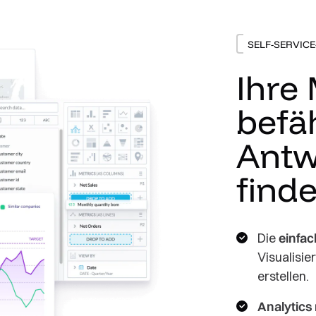
SELF-SERVIC
Ihre 
befä
Antw
find
Die
einfa
Visualisi
erstellen.
Analytics