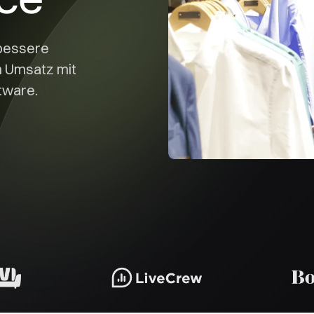
 bessere
n Umsatz mit
tware.