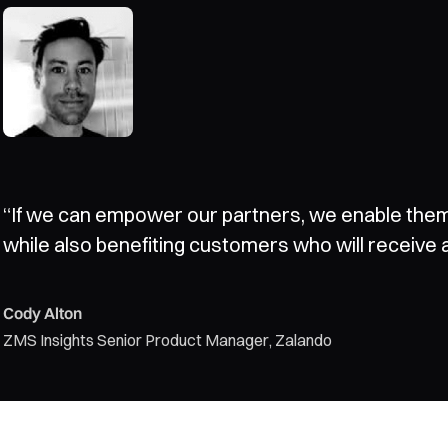
“All of our clients vary in their business needs an
“If we can empower our partners, we enable them 
GoodData’s custom dashboards to our product o
while also benefiting customers who will receive a
relationship with our clients and enhanced our us
Cody Alton
Peter Billante
ZMS Insights Senior Product Manager, Zalando
Chief Product Officer at Repsly