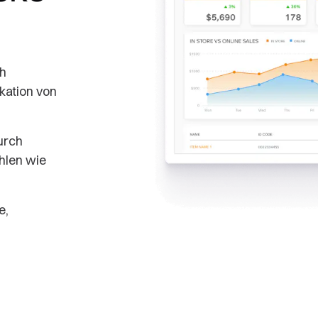
h
kation von
urch
hlen wie
e,