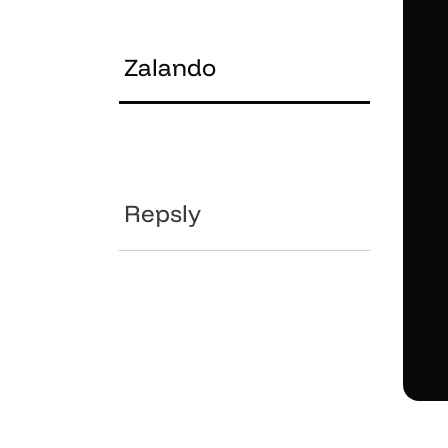
Zalando
Repsly