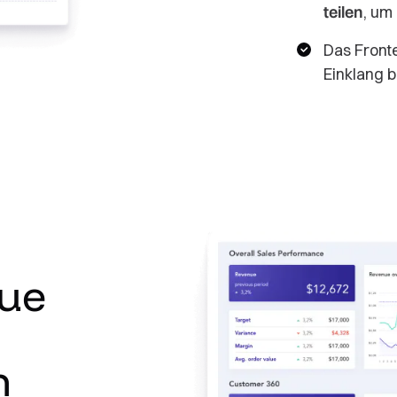
teilen
, um
Das Front
Einklang 
eue
n