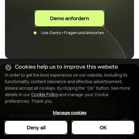
Demo anfordern
Live-Demo + Fragen und Antworten
Cookies help us to improve this website
In order to get the best experience on our website, including its
functionality, content relevance and effective advertisement,
please accept all cookies, by clicking the “OK” button. See more
details in our
Cookie Policy
and manage your Cookie
preferences. Thank you.
Manage cookies
Start with
GoodData
Deny all
OK
Copyright© 2007 - 2026 GoodData Corporation. All Rights