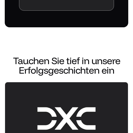
Fallstudie lesen
Plattform entdecken
Tauchen Sie tief in unsere
Erfolgsgeschichten ein